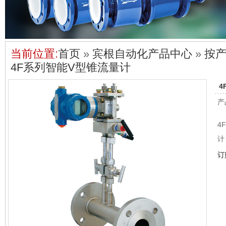
当前位置:
首页
»
宾根自动化产品中心
»
按
4F系列智能V型锥流量计
4
产
4
计
订