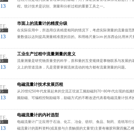
-13
程。统计技术是识别、测量和分析过程的重要工具之一。
市面上的流量计的精度分级
15
在实际应用中，所选用仪表精度相同的情况下，考虑实际测量的流量值范
-13
量数值以达到提高测量精准度的目的。和用格尺量1cm 的东西会比用米
工业生产过程中流量测量的意义
15
流量测量是研究物质量变的科学，质和量的互变规律是事物联系与发展的
-13
义上的管道流体，凡是需要掌握流体流动的地方都有流量测量的问题。
电磁流量计技术发展历程
15
从20世纪50年代发展起来的交流正弦波工频励磁到70~80年代出现的低
-13
频励磁、可编程控制励磁等，励磁方式的不断改进代表着电磁流量计技术
展，更加速了电磁流量计技术的大发展。当前电磁流量计的技术发展可归
电磁流量计的内衬选型
15
电磁流量计广泛应用于石油、化工、冶金、纺织、食品、制药、造纸等行
-13
磁流量计的面料资料(或直接与介质触摸的丈量管)主要有橡胶和聚四氟乙