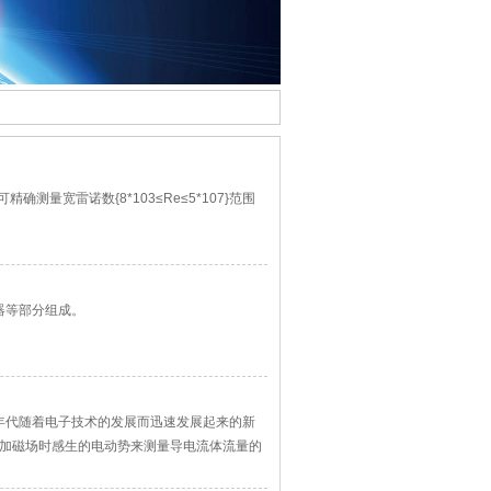
量宽雷诺数{8*103≤Re≤5*107}范围
器等部分组成。
纪50~60年代随着电子技术的发展而迅速发展起来的新
外加磁场时感生的电动势来测量导电流体流量的